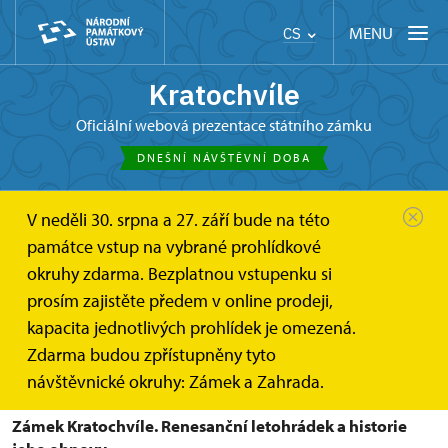
MENU
CS
Kratochvíle
oficiální webová prezentace státního zámku
DNEŠNÍ NÁVŠTĚVNÍ DOBA
V neděli 30. srpna a 27. září bude na této
Kratochvíle
O zámku
Knihy o Kratochvíli
památce vstup na vybrané prohlídkové
okruhy zdarma. Bezplatnou vstupenku si
Knihy o Kratochvíli
prosím zajistěte předem v online prodeji,
kapacita jednotlivých prohlídek je omezená.
Kde najdete historické souvislosti o renesanční
Zdarma budou zpřístupněny tyto
Kratochvíli.
návštěvnické okruhy: Zámek a Zahrada.
Zámek Kratochvíle. Renesanční letohrádek a historie