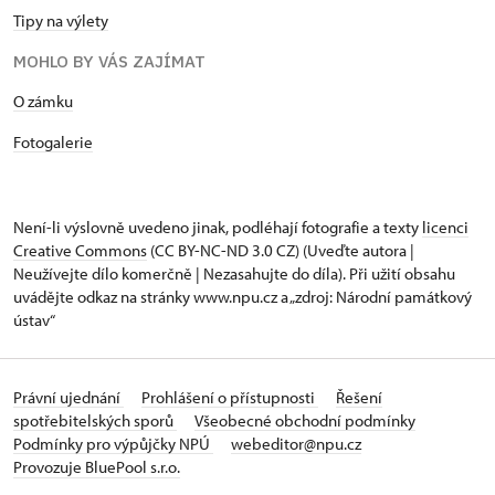
Tipy na výlety
MOHLO BY VÁS ZAJÍMAT
​​​​​​O zámku
Fotogalerie
Není-li výslovně uvedeno jinak, podléhají fotografie a texty
licenci
Creative Commons
(CC BY-NC-ND 3.0 CZ) (Uveďte autora |
Neužívejte dílo komerčně | Nezasahujte do díla). Při užití obsahu
uvádějte odkaz na stránky www.npu.cz a „zdroj: Národní památkový
ústav“
Právní ujednání
Prohlášení o přístupnosti
Řešení
spotřebitelských sporů
Všeobecné obchodní podmínky
Podmínky pro výpůjčky NPÚ
webeditor@npu.cz
Provozuje BluePool s.r.o.