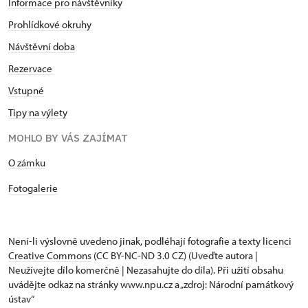
Informace pro návštěvníky
Prohlídkové okruhy
Návštěvní doba
Rezervace
Vstupné
Tipy na výlety
MOHLO BY VÁS ZAJÍMAT
​​​​​​O zámku
Fotogalerie
Není-li výslovně uvedeno jinak, podléhají fotografie a texty
licenci
Creative Commons
(CC BY-NC-ND 3.0 CZ) (Uveďte autora |
Neužívejte dílo komerčně | Nezasahujte do díla). Při užití obsahu
uvádějte odkaz na stránky www.npu.cz a „zdroj: Národní památkový
ústav“