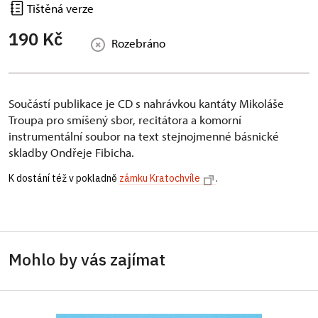
Tištěná verze
190 Kč
Rozebráno
Součástí publikace je CD s nahrávkou kantáty Mikoláše
Troupa pro smíšený sbor, recitátora a komorní
instrumentální soubor na text stejnojmenné básnické
skladby Ondřeje Fibicha.
K dostání též v pokladně
zámku Kratochvíle
.
Mohlo by vás zajímat