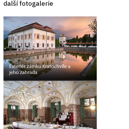
další fotogalerie
Exteriér zámku Kratochvíle a
jeho zahrada