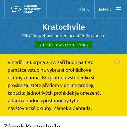
MENU
CS
Kratochvíle
oficiální webová prezentace státního zámku
DNEŠNÍ NÁVŠTĚVNÍ DOBA
V neděli 30. srpna a 27. září bude na této
Kratochvíle
Fotogalerie
památce vstup na vybrané prohlídkové
okruhy zdarma. Bezplatnou vstupenku si
Fotogalerie
prosím zajistěte předem v online prodeji,
kapacita jednotlivých prohlídek je omezená.
Zdarma budou zpřístupněny tyto
Zámek Kratochvíle
návštěvnické okruhy: Zámek a Zahrada.
Zámek Kratochvíle