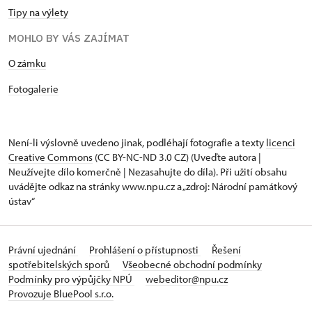
Tipy na výlety
MOHLO BY VÁS ZAJÍMAT
​​​​​​O zámku
Fotogalerie
Není-li výslovně uvedeno jinak, podléhají fotografie a texty
licenci
Creative Commons
(CC BY-NC-ND 3.0 CZ) (Uveďte autora |
Neužívejte dílo komerčně | Nezasahujte do díla). Při užití obsahu
uvádějte odkaz na stránky www.npu.cz a „zdroj: Národní památkový
ústav“
Právní ujednání
Prohlášení o přístupnosti
Řešení
spotřebitelských sporů
Všeobecné obchodní podmínky
Podmínky pro výpůjčky NPÚ
webeditor@npu.cz
Provozuje BluePool s.r.o.