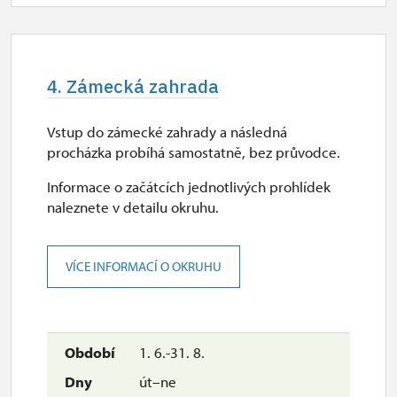
9.00 – 15.30
30. 10.
pá
4. Zámecká zahrada
9.00 – 15.30
Vstup do zámecké zahrady a následná
2. 11.-31. 12.
procházka probíhá samostatně, bez průvodce.
Informace o začátcích jednotlivých prohlídek
uzavřen
naleznete v detailu okruhu.
2027
VÍCE INFORMACÍ O OKRUHU
1. 1.-31. 3.
1. 6.-31. 8.
uzavřen
út–ne