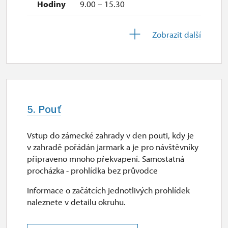
9.00 – 15.30
28. 10.
Zobrazit další
st
9.00 – 15.30
29. 10.
čt
5. Pouť
9.00 – 15.30
Vstup do zámecké zahrady v den pouti, kdy je
30. 10.
v zahradě pořádán jarmark a je pro návštěvníky
pá
připraveno mnoho překvapení. Samostatná
procházka - prohlídka bez průvodce
9.00 – 15.30
Informace o začátcích jednotlivých prohlídek
2. 11.-31. 12.
naleznete v detailu okruhu.
uzavřen