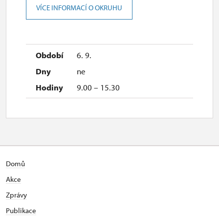
VÍCE INFORMACÍ O OKRUHU
2027
6. 9.
1. 1.-31. 3.
ne
9.00 – 15.30
uzavřen
Domů
Akce
Zprávy
Publikace