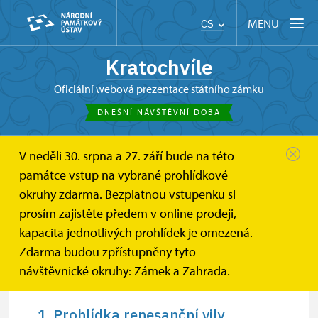
MENU
CS
Kratochvíle
oficiální webová prezentace státního zámku
DNEŠNÍ NÁVŠTĚVNÍ DOBA
V neděli 30. srpna a 27. září bude na této
Kratochvíle
Informace pro návštěvníky
Návštěvní doba
památce vstup na vybrané prohlídkové
okruhy zdarma. Bezplatnou vstupenku si
Návštěvní doba
prosím zajistěte předem v online prodeji,
kapacita jednotlivých prohlídek je omezená.
Zdarma budou zpřístupněny tyto
návštěvnické okruhy: Zámek a Zahrada.
1. Prohlídka renesanční vily