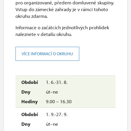
pro organizované, předem domluvené skupiny.
uzavřen
Vstup do zámecké zahrady je v rámci tohoto
okruhu zdarma.
Informace o začátcích jednotlivých prohlídek
2027
naleznete v detailu okruhu.
1. 1.-31. 3.
VÍCE INFORMACÍ O OKRUHU
uzavřen
1. 6.-31. 8.
út–ne
9.00 – 16.30
1. 9.-27. 9.
út–ne