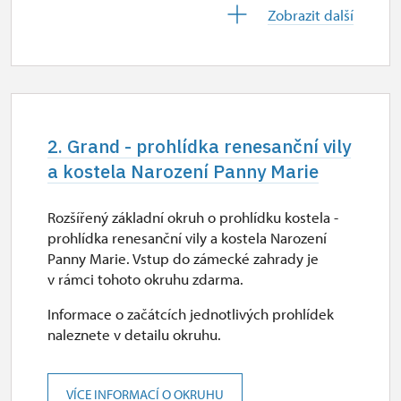
29. 10.
Zobrazit další
čt
9.00 – 15.30
30. 10.
pá
2. Grand - prohlídka renesanční vily
9.00 – 15.30
a kostela Narození Panny Marie
2. 11.-31. 12.
Rozšířený základní okruh o prohlídku kostela -
prohlídka renesanční vily a kostela Narození
uzavřen
Panny Marie. Vstup do zámecké zahrady je
v rámci tohoto okruhu zdarma.
Informace o začátcích jednotlivých prohlídek
2027
naleznete v detailu okruhu.
1. 1.-31. 3.
VÍCE INFORMACÍ O OKRUHU