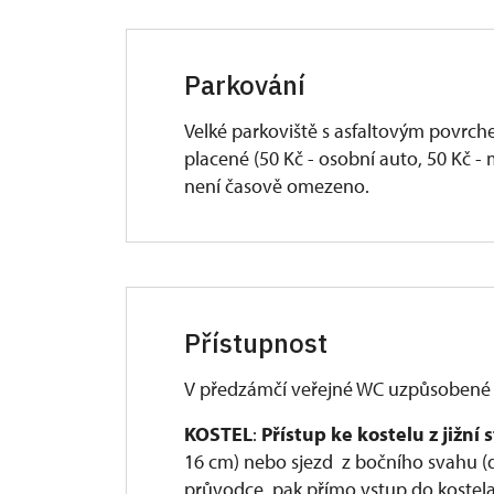
Parkování
Velké parkoviště s asfaltovým povrch
placené (50 Kč - osobní auto, 50 Kč - 
není časově omezeno.
Přístupnost
V předzámčí veřejné WC uzpůsobené 
KOSTEL
:
Přístup ke kostelu z jižní 
16 cm) nebo sjezd z bočního svahu (d
průvodce, pak přímo vstup do kostela z