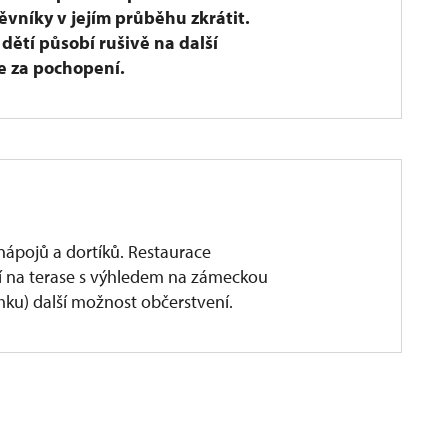
vníky v jejím průběhu zkrátit.
ětí působí rušivě na další
e za pochopení.
nápojů a dortíků. Restaurace
ní na terase s výhledem na zámeckou
mku) další možnost občerstvení.