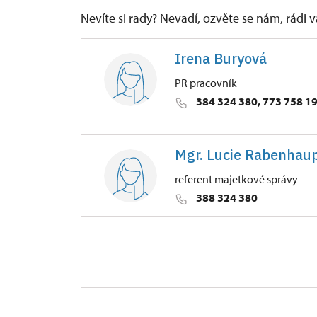
Nevíte si rady? Nevadí, ozvěte se nám, rádi
Irena Buryová
PR pracovník
384 324 380, 773 758 1
ÚPS v Českých Budějovicích
Mgr. Lucie Rabenhau
Petrův Dvůr 9/, Kratochvíle 38411
referent majetkové správy
388 324 380
ÚPS v Českých Budějovicích
Petrův Dvůr 9/, Kratochvíle 38411