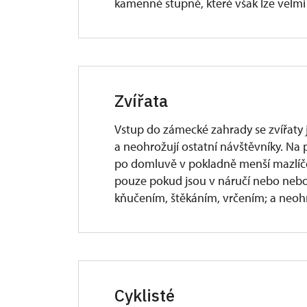
kamenné stupně, které však lze velmi 
Zvířata
Vstup do zámecké zahrady se zvířaty 
a neohrožují ostatní návštěvníky. Na 
po domluvě v pokladně menší mazlíčc
pouze pokud jsou v náručí nebo nebo 
kňučením, štěkáním, vrčením; a neohr
Cyklisté