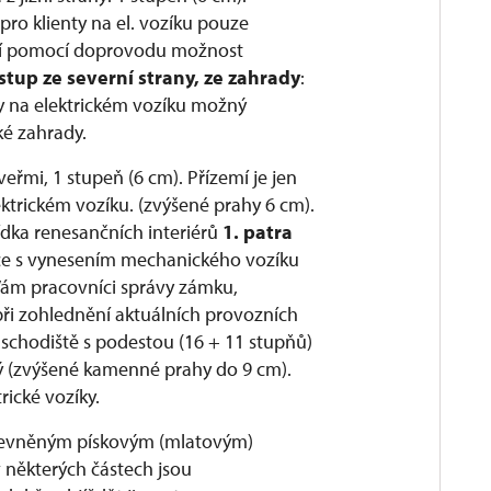
pro klienty na el. vozíku pouze
jší pomocí doprovodu možnost
stup ze severní strany, ze zahrady
:
ty na elektrickém vozíku možný
ké zahrady.
eřmi, 1 stupeň (6 cm). Přízemí je jen
ektrickém vozíku. (zvýšené prahy 6 cm).
dka renesančních interiérů
1. patra
e s vynesením mechanického vozíku
Vám pracovníci správy zámku,
ři zohlednění aktuálních provozních
schodiště s podestou (16 + 11 stupňů)
ý (zvýšené kamenné prahy do 9 cm).
rické vozíky.
 zpevněným pískovým (mlatovým)
 některých částech jsou