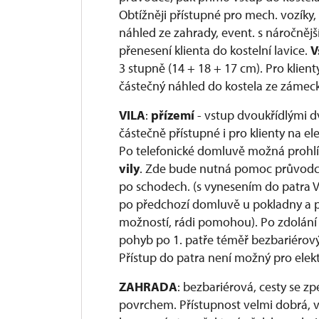
Obtížněji přístupné pro mech. vozíky, 
náhled ze zahrady, event. s náročně
přenesení klienta do kostelní lavice.
V
3 stupně (14 + 18 + 17 cm). Pro klien
částečný náhled do kostela ze zámec
VILA
:
přízemí
- vstup dvoukřídlými dv
částečně přístupné i pro klienty na el
Po telefonické domluvě možná prohlí
vily
. Zde bude nutná pomoc průvodc
po schodech. (s vynesením do patra 
po předchozí domluvě u pokladny a p
možností, rádi pomohou). Po zdolání 
pohyb po 1. patře téměř bezbariérov
Přístup do patra není možný pro elekt
ZAHRADA
: bezbariérová, cesty se
povrchem. Přístupnost velmi dobrá, v