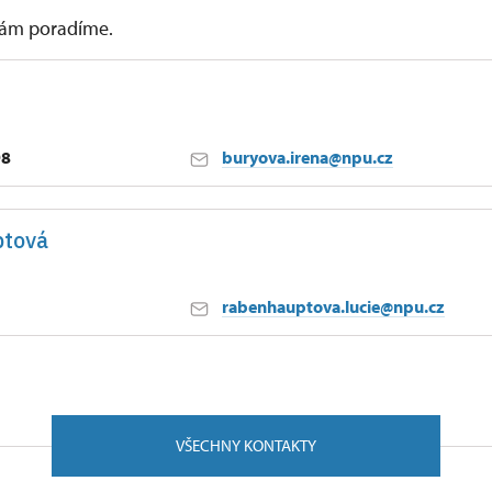
 vám poradíme.
98
buryova.irena@npu.cz
ptová
rabenhauptova.lucie@npu.cz
VŠECHNY KONTAKTY