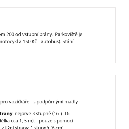
em 200 od vstupní brány. Parkoviště je
motocykl a 150 Kč - autobus). Stání
pro vozíčkáře - s podpůrnými madly.
strany
: nejprve 3 stupně (16 + 16 +
élka cca 1, 5 m). - pouze s pomocí
 jižní strany: 1 stupeň (6 cm).