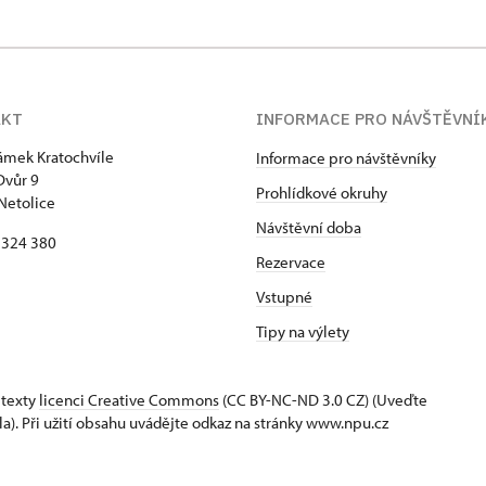
AKT
INFORMACE PRO NÁVŠTĚVNÍ
zámek Kratochvíle
Informace pro návštěvníky
Dvůr 9
Prohlídkové okruhy
Netolice
Návštěvní doba
8 324 380
Rezervace
Vstupné
Tipy na výlety
 texty
licenci Creative Commons
(CC BY-NC-ND 3.0 CZ) (Uveďte
la). Při užití obsahu uvádějte odkaz na stránky www.npu.cz