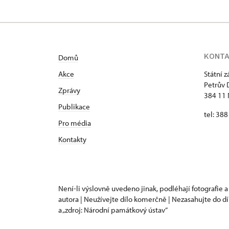
KONT
Domů
Akce
Státní 
Petrův 
Zprávy
384 11 
Publikace
tel: 38
Pro média
Kontakty
Není-li výslovně uvedeno jinak, podléhají fotografie a
autora | Neužívejte dílo komerčně | Nezasahujte do dí
a „zdroj: Národní památkový ústav“