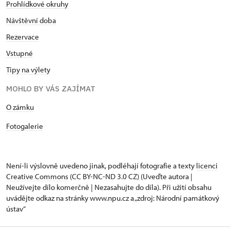
Prohlídkové okruhy
Návštěvní doba
Rezervace
Vstupné
Tipy na výlety
MOHLO BY VÁS ZAJÍMAT
​​​​​​O zámku
Fotogalerie
Není-li výslovně uvedeno jinak, podléhají fotografie a texty
licenci
Creative Commons
(CC BY-NC-ND 3.0 CZ) (Uveďte autora |
Neužívejte dílo komerčně | Nezasahujte do díla). Při užití obsahu
uvádějte odkaz na stránky www.npu.cz a „zdroj: Národní památkový
ústav“