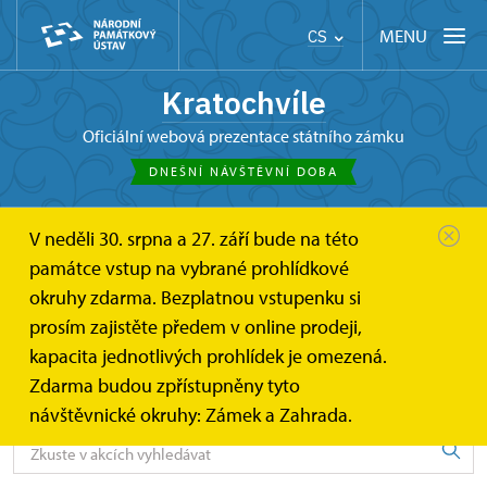
MENU
CS
Kratochvíle
oficiální webová prezentace státního zámku
DNEŠNÍ NÁVŠTĚVNÍ DOBA
V neděli 30. srpna a 27. září bude na této
Kratochvíle
Akce
památce vstup na vybrané prohlídkové
okruhy zdarma. Bezplatnou vstupenku si
Akce
prosím zajistěte předem v online prodeji,
kapacita jednotlivých prohlídek je omezená.
Zdarma budou zpřístupněny tyto
Vyhledávejte v akcích
návštěvnické okruhy: Zámek a Zahrada.