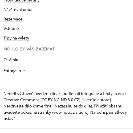
Návštěvní doba
Rezervace
Vstupné
Tipy na výlety
MOHLO BY VÁS ZAJÍMAT
​​​​​​O zámku
Fotogalerie
Není-li výslovně uvedeno jinak, podléhají fotografie a texty
licenci
Creative Commons
(CC BY-NC-ND 3.0 CZ) (Uveďte autora |
Neužívejte dílo komerčně | Nezasahujte do díla). Při užití obsahu
uvádějte odkaz na stránky www.npu.cz a „zdroj: Národní památkový
ústav“