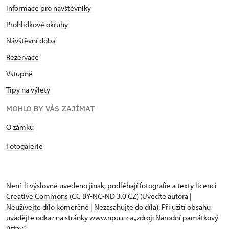
Informace pro návštěvníky
Prohlídkové okruhy
Návštěvní doba
Rezervace
Vstupné
Tipy na výlety
MOHLO BY VÁS ZAJÍMAT
​​​​​​O zámku
Fotogalerie
Není-li výslovně uvedeno jinak, podléhají fotografie a texty
licenci
Creative Commons
(CC BY-NC-ND 3.0 CZ) (Uveďte autora |
Neužívejte dílo komerčně | Nezasahujte do díla). Při užití obsahu
uvádějte odkaz na stránky www.npu.cz a „zdroj: Národní památkový
ústav“