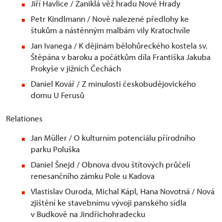
Jiří Havlice / Zaniklá věž hradu Nové Hrady
Petr Kindlmann / Nově nalezené předlohy ke
štukům a nástěnným malbám vily Kratochvíle
Jan Ivanega / K dějinám bělohůreckého kostela sv.
Štěpána v baroku a počátkům díla Františka Jakuba
Prokyše v jižních Čechách
Daniel Kovář / Z minulosti českobudějovického
domu U Ferusů
Relationes
Jan Müller / O kulturním potenciálu přírodního
parku Poluška
Daniel Šnejd / Obnova dvou štítových průčelí
renesančního zámku Pole u Kadova
Vlastislav Ouroda, Michal Kápl, Hana Novotná / Nová
zjištění ke stavebnímu vývoji panského sídla
v Budkově na Jindřichohradecku