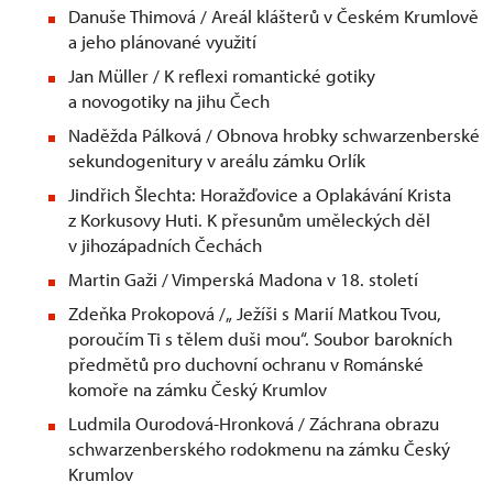
Danuše Thimová / Areál klášterů v Českém Krumlově
a jeho plánované využití
Jan Müller / K reflexi romantické gotiky
a novogotiky na jihu Čech
Naděžda Pálková / Obnova hrobky schwarzenberské
sekundogenitury v areálu zámku Orlík
Jindřich Šlechta: Horažďovice a Oplakávání Krista
z Korkusovy Huti. K přesunům uměleckých děl
v jihozápadních Čechách
Martin Gaži / Vimperská Madona v 18. století
Zdeňka Prokopová /„ Ježíši s Marií Matkou Tvou,
poroučím Ti s tělem duši mou“. Soubor barokních
předmětů pro duchovní ochranu v Románské
komoře na zámku Český Krumlov
Ludmila Ourodová-Hronková / Záchrana obrazu
schwarzenberského rodokmenu na zámku Český
Krumlov