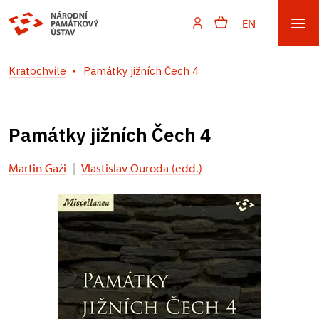
EN
Kratochvíle
Památky jižních Čech 4
Památky jižních Čech 4
Martin Gaži
|
Vlastislav Ouroda (edd.)