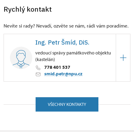
Rychlý kontakt
Nevíte si rady? Nevadí, ozvěte se nám, rádi vám poradíme.
Ing. Petr Šmíd, DiS.
vedoucí správy památkového objektu
(kastelán)
778 401 537
smid.petr@npu.cz
ÚPS v Českých Budějovicích
Petrův Dvůr 9/, Kratochvíle 38411
VŠECHNY KONTAKTY