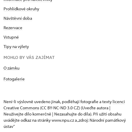
Prohlídkové okruhy
Návštěvní doba
Rezervace
Vstupné
Tipy na výlety
MOHLO BY VÁS ZAJÍMAT
​​​​​​O zámku
Fotogalerie
Není-li výslovně uvedeno jinak, podléhají fotografie a texty
licenci
Creative Commons
(CC BY-NC-ND 3.0 CZ) (Uveďte autora |
Neužívejte dílo komerčně | Nezasahujte do díla). Při užití obsahu
uvádějte odkaz na stránky www.npu.cz a „zdroj: Národní památkový
ústav“