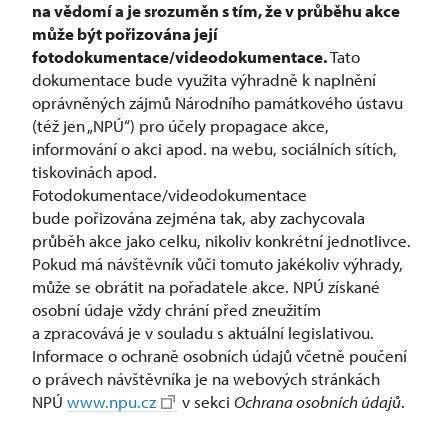
na vědomí a je srozuměn s tím, že v průběhu akce
může být pořizována její
fotodokumentace/videodokumentace.
Tato
dokumentace bude využita výhradně k naplnění
oprávněných zájmů Národního památkového ústavu
(též jen „NPÚ“) pro účely propagace akce,
informování o akci apod. na webu, sociálních sítích,
tiskovinách apod.
Fotodokumentace/videodokumentace
bude pořizována zejména tak, aby zachycovala
průběh akce jako celku, nikoliv konkrétní jednotlivce.
Pokud má návštěvník vůči tomuto jakékoliv výhrady,
může se obrátit na pořadatele akce. NPÚ získané
osobní údaje vždy chrání před zneužitím
a zpracovává je v souladu s aktuální legislativou.
Informace o ochraně osobních údajů včetně poučení
o právech návštěvníka je na webových stránkách
NPÚ
www.npu.cz
v sekci
Ochrana osobních údajů
.