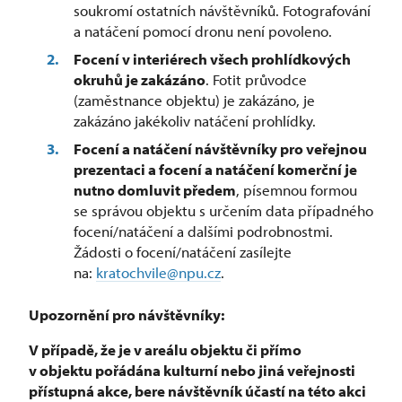
soukromí ostatních návštěvníků. Fotografování
a natáčení pomocí dronu není povoleno.
Focení v interiérech všech prohlídkových
okruhů je zakázáno
. Fotit průvodce
(zaměstnance objektu) je zakázáno, je
zakázáno jakékoliv natáčení prohlídky.
Focení a natáčení návštěvníky pro veřejnou
prezentaci a focení a natáčení komerční je
nutno domluvit předem
, písemnou formou
se správou objektu s určením data případného
focení/natáčení a dalšími podrobnostmi.
Žádosti o focení/natáčení zasílejte
na:
kratochvile@npu.cz
.
Upozornění pro návštěvníky:
V případě, že je v areálu objektu či přímo
v objektu pořádána kulturní nebo jiná veřejnosti
přístupná akce, bere návštěvník účastí na této akci