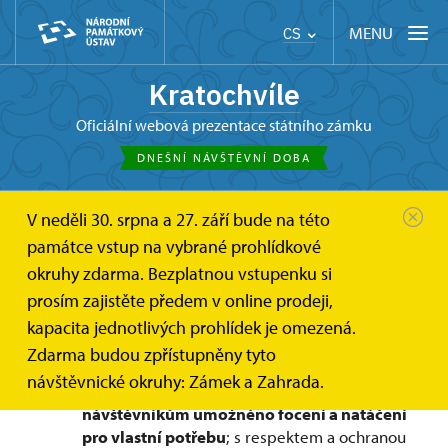
MENU
CS
Kratochvíle
oficiální webová prezentace státního zámku
DNEŠNÍ NÁVŠTĚVNÍ DOBA
V neděli 30. srpna a 27. září bude na této
Kratochvíle
Informace pro návštěvníky
památce vstup na vybrané prohlídkové
Focení a natáčení návštěvníky
okruhy zdarma. Bezplatnou vstupenku si
Focení a natáčení návštěvníky
prosím zajistěte předem v online prodeji,
kapacita jednotlivých prohlídek je omezená.
Zdarma budou zpřístupněny tyto
V
exteriéru národní kulturní
návštěvnické okruhy: Zámek a Zahrada.
památky státního zámku Kratochvíle
je
návštěvníkům umožněno focení a natáčení
pro vlastní potřebu
; s respektem a ochranou