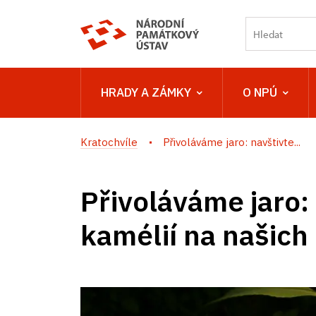
HRADY A ZÁMKY
O NPÚ
Kratochvíle
Přivoláváme jaro: navštivte...
Přivoláváme jaro:
kamélií na našic