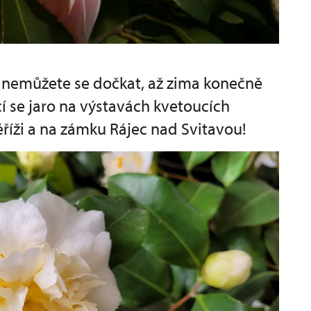
a nemůžete se dočkat, až zima konečně
ící se jaro na výstavách kvetoucích
říži a na zámku Rájec nad Svitavou!