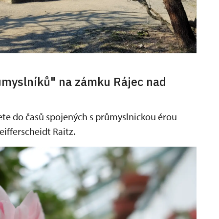
ůmyslníků" na zámku Rájec nad
ete do časů spojených s průmyslnickou érou
ifferscheidt Raitz.