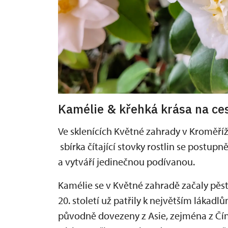
Kamélie & křehká krása na ces
Ve sklenících Květné zahrady v Kroměříž
sbírka čítající stovky rostlin se postupn
a vytváří jedinečnou podívanou.
Kamélie se v Květné zahradě začaly pěst
20. století už patřily k největším lákadlů
původně dovezeny z Asie, zejména z Číny