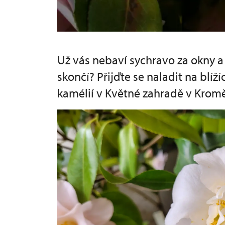
Už vás nebaví sychravo za okny 
skončí? Přijďte se naladit na blíž
kamélií v Květné zahradě v Kromě