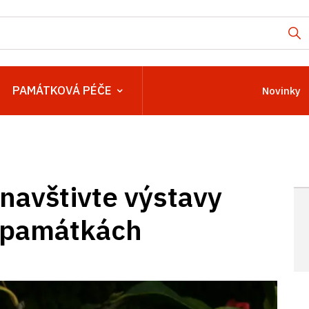
PAMÁTKOVÁ PÉČE
Novinky
 navštivte výstavy
h památkách