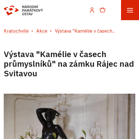
Kratochvíle
Akce
Výstava "Kamélie v časech...
Výstava "Kamélie v časech
průmyslníků" na zámku Rájec nad
Svitavou