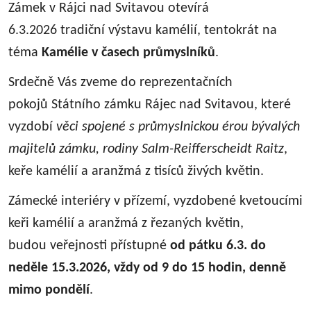
Zámek v Rájci nad Svitavou otevírá
6.3.2026 tradiční výstavu kamélií, tentokrát na
téma
Kamélie v časech průmyslníků
.
Srdečně Vás zveme do reprezentačních
pokojů Státního zámku Rájec nad Svitavou, které
vyzdobí
věci spojené s průmyslnickou érou bývalých
majitelů zámku, rodiny Salm-Reifferscheidt Raitz
,
keře kamélií a aranžmá z tisíců živých květin.
Zámecké interiéry v přízemí, vyzdobené kvetoucími
keři kamélií a aranžmá z řezaných květin,
budou veřejnosti přístupné
od pátku 6.3. do
neděle 15.3.2026, vždy od 9 do 15 hodin, denně
mimo pondělí
.