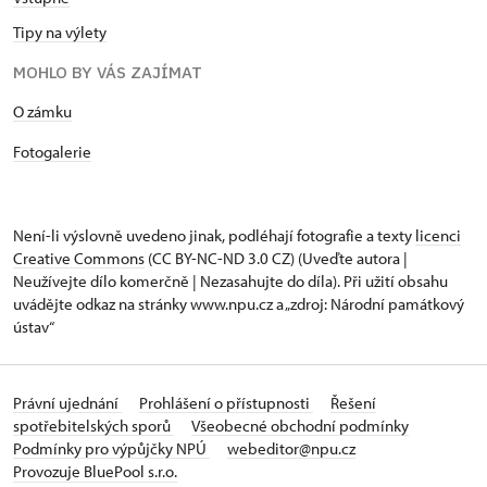
Tipy na výlety
MOHLO BY VÁS ZAJÍMAT
​​​​​​O zámku
Fotogalerie
Není-li výslovně uvedeno jinak, podléhají fotografie a texty
licenci
Creative Commons
(CC BY-NC-ND 3.0 CZ) (Uveďte autora |
Neužívejte dílo komerčně | Nezasahujte do díla). Při užití obsahu
uvádějte odkaz na stránky www.npu.cz a „zdroj: Národní památkový
ústav“
Právní ujednání
Prohlášení o přístupnosti
Řešení
spotřebitelských sporů
Všeobecné obchodní podmínky
Podmínky pro výpůjčky NPÚ
webeditor@npu.cz
Provozuje BluePool s.r.o.