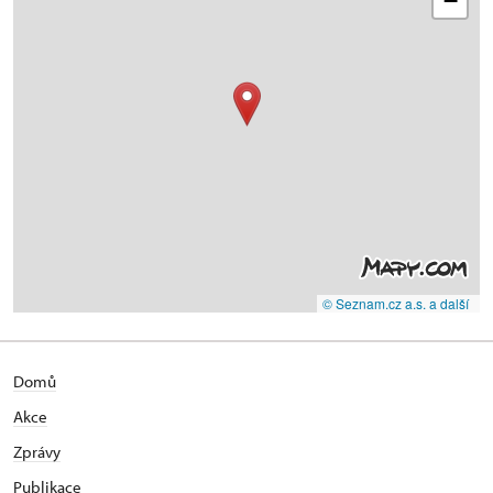
−
© Seznam.cz a.s. a další
Domů
Akce
Zprávy
Publikace