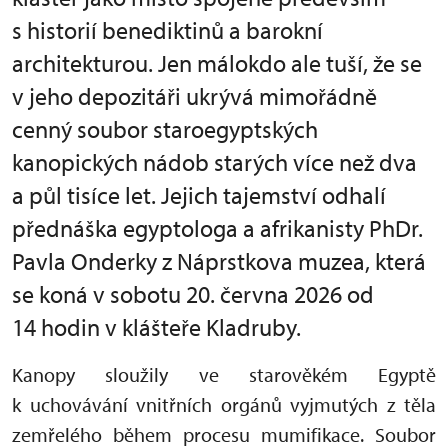
s historií benediktinů a barokní
architekturou. Jen málokdo ale tuší, že se
v jeho depozitáři ukrývá mimořádně
cenný soubor staroegyptských
kanopických nádob starých více než dva
a půl tisíce let. Jejich tajemství odhalí
přednáška egyptologa a afrikanisty PhDr.
Pavla Onderky z Náprstkova muzea, která
se koná v sobotu 20. června 2026 od
14 hodin v klášteře Kladruby.
Kanopy sloužily ve starověkém Egyptě
k uchovávání vnitřních orgánů vyjmutých z těla
zemřelého během procesu mumifikace. Soubor