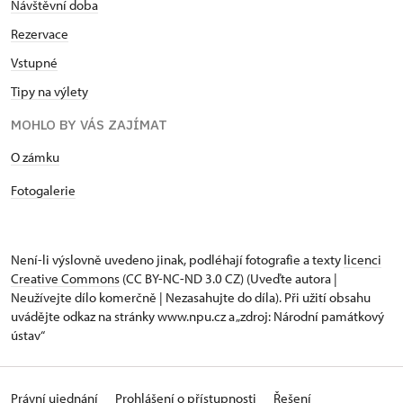
Návštěvní doba
Rezervace
Vstupné
Tipy na výlety
MOHLO BY VÁS ZAJÍMAT
​​​​​​O zámku
Fotogalerie
Není-li výslovně uvedeno jinak, podléhají fotografie a texty
licenci
Creative Commons
(CC BY-NC-ND 3.0 CZ) (Uveďte autora |
Neužívejte dílo komerčně | Nezasahujte do díla). Při užití obsahu
uvádějte odkaz na stránky www.npu.cz a „zdroj: Národní památkový
ústav“
Právní ujednání
Prohlášení o přístupnosti
Řešení