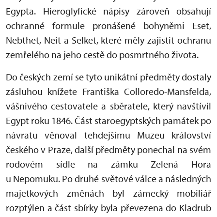
Egypta. Hieroglyfické nápisy zároveň obsahují
ochranné formule pronášené bohyněmi Eset,
Nebthet, Neit a Selket, které měly zajistit ochranu
zemřelého na jeho cestě do posmrtného života.
Do českých zemí se tyto unikátní předměty dostaly
zásluhou knížete Františka Colloredo-Mansfelda,
vášnivého cestovatele a sběratele, který navštívil
Egypt roku 1846. Část staroegyptských památek po
návratu věnoval tehdejšímu Muzeu království
českého v Praze, další předměty ponechal na svém
rodovém sídle na zámku Zelená Hora
u Nepomuku. Po druhé světové válce a následných
majetkových změnách byl zámecký mobiliář
rozptýlen a část sbírky byla převezena do Kladrub