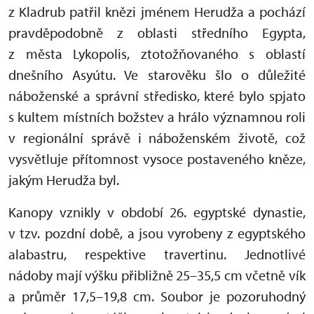
z Kladrub patřil knězi jménem Herudža a pochází
pravděpodobně z oblasti středního Egypta,
z města Lykopolis, ztotožňovaného s oblastí
dnešního Asyútu. Ve starověku šlo o důležité
náboženské a správní středisko, které bylo spjato
s kultem místních božstev a hrálo významnou roli
v regionální správě i náboženském životě, což
vysvětluje přítomnost vysoce postaveného kněze,
jakým Herudža byl.
Kanopy vznikly v období 26. egyptské dynastie,
v tzv. pozdní době, a jsou vyrobeny z egyptského
alabastru, respektive travertinu. Jednotlivé
nádoby mají výšku přibližně 25–35,5 cm včetně vík
a průměr 17,5–19,8 cm. Soubor je pozoruhodný