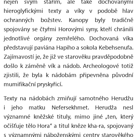
nejen svým stářím, ale také dochovanými
hieroglyfickými texty a víky v podobě hlav
ochranných božstev. Kanopy byly tradičně
spojovány se čtyřmi Horovými syny, kteří chránili
jednotlivé orgány zemřelého. Dochovaná víka
představují paviána Hapiho a sokola Kebehsenufa.
Zajímavostí je, že již ve starověku pravděpodobně
došlo k záměně vík a nádob. Archeologové totiž
zjistili, že byla k nádobám připevněna původní
mumifikační pryskyřicí.
Texty na nádobách zmiňují samotného Herudžu
i jeho matku Nefersekhmet. Herudža nesl
významné kněžské tituly, mimo jiné „ten, který
očišťuje tělo Hora“ a titul kněze kha-ra, spojovaný
s významnými náboženskými centry starověkého