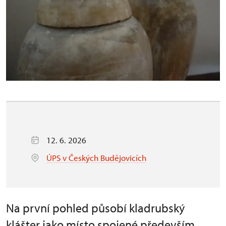
12. 6. 2026
ÚPS v Českých Budějovicích
Na první pohled působí kladrubský
klášter jako místo spojené především