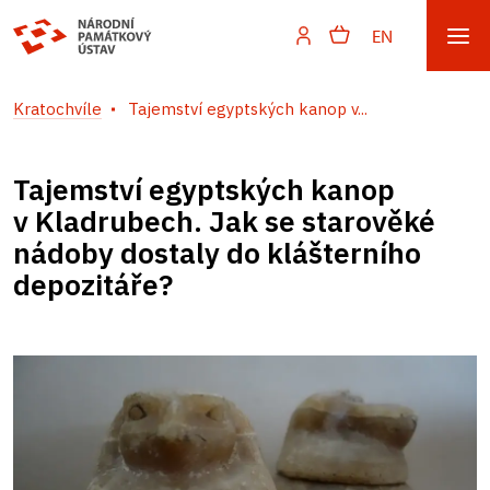
EN
Kratochvíle
Tajemství egyptských kanop v...
Tajemství egyptských kanop
v Kladrubech. Jak se starověké
nádoby dostaly do klášterního
depozitáře?