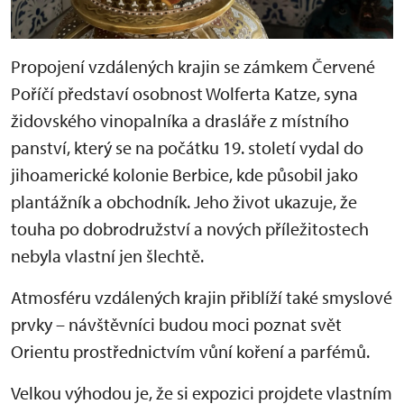
Propojení vzdálených krajin se zámkem Červené
Poříčí představí osobnost Wolferta Katze, syna
židovského vinopalníka a drasláře z místního
panství, který se na počátku 19. století vydal do
jihoamerické kolonie Berbice, kde působil jako
plantážník a obchodník. Jeho život ukazuje, že
touha po dobrodružství a nových příležitostech
nebyla vlastní jen šlechtě.
Atmosféru vzdálených krajin přiblíží také smyslové
prvky – návštěvníci budou moci poznat svět
Orientu prostřednictvím vůní koření a parfémů.
Velkou výhodou je, že si expozici projdete vlastním