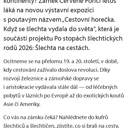
kontinenty? Zámek Červené Poříčí letos
láká na novou výstavní expozici
s poutavým názvem „Cestovní horečka.
Když se šlechta vydala do světa“, která je
součástí projektu Po stopách šlechtických
rodů 2026: Šlechta na cestách.
Ocitneme se na přelomu 19. a 20. století, v době,
kdy cestování zažívalo doslova revoluci. Díky
rozvoji železnice a zámořské dopravy se
i aristokracie vydávala stále dál — od léčebných
pobytů v lázních po Evropě až do exotických koutů
Asie či Ameriky.
Co vás na zámku čeká? Nahlédnete do kufrů
šlechticů a šlechtičen, zjistíte, co si brali na cesty,