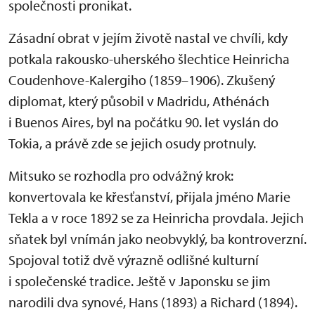
společnosti pronikat.
Zásadní obrat v jejím životě nastal ve chvíli, kdy
potkala rakousko-uherského šlechtice Heinricha
Coudenhove-Kalergiho (1859–1906). Zkušený
diplomat, který působil v Madridu, Athénách
i Buenos Aires, byl na počátku 90. let vyslán do
Tokia, a právě zde se jejich osudy protnuly.
Mitsuko se rozhodla pro odvážný krok:
konvertovala ke křesťanství, přijala jméno Marie
Tekla a v roce 1892 se za Heinricha provdala. Jejich
sňatek byl vnímán jako neobvyklý, ba kontroverzní.
Spojoval totiž dvě výrazně odlišné kulturní
i společenské tradice. Ještě v Japonsku se jim
narodili dva synové, Hans (1893) a Richard (1894).