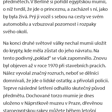
předmětech. V Berlíně si pořídil egyptskou mumii,
o níž tvrdil, že jde o princeznu, a zacházel s ní, jako
by byla živá. Prý ji vozil s sebou na cesty ve svém
automobilu a vzbuzoval pozornost i rozpaky
svého okolí.
Na konci druhé světové války nechal mumii uložit
do krypty, kde měla zůstat do jeho návratu. Na
tento podivný „poklad“ se však zapomnělo. Znovu
byl objeven až v roce 1970 při stavebních pracích.
Nález vyvolal značný rozruch, neboť se dělníci
domnívali, že jde o lidské ostatky, a přivolali policii.
Teprve následné šetření odhalilo skutečný původ
předmětu. Dochované torzo mumie je dnes
uloženo v Náprstkově muzeu v Praze, dřevěnou
staroegyptskou rakev můžete během letošní