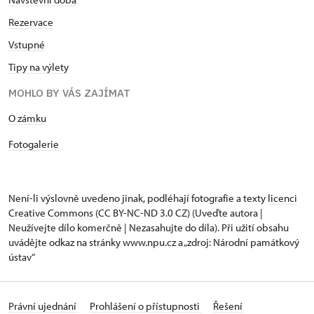
Rezervace
Vstupné
Tipy na výlety
MOHLO BY VÁS ZAJÍMAT
​​​​​​O zámku
Fotogalerie
Není-li výslovně uvedeno jinak, podléhají fotografie a texty
licenci
Creative Commons
(CC BY-NC-ND 3.0 CZ) (Uveďte autora |
Neužívejte dílo komerčně | Nezasahujte do díla). Při užití obsahu
uvádějte odkaz na stránky www.npu.cz a „zdroj: Národní památkový
ústav“
Právní ujednání
Prohlášení o přístupnosti
Řešení