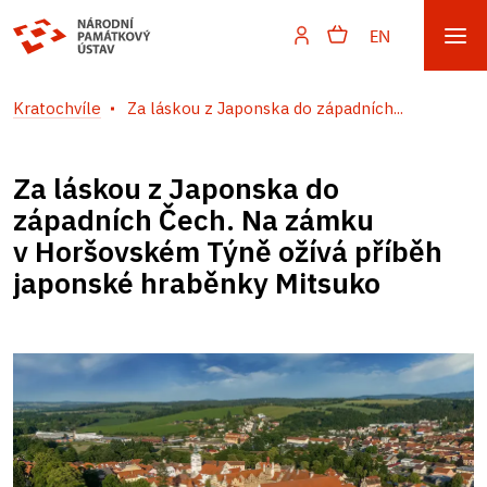
EN
Kratochvíle
Za láskou z Japonska do západních...
Za láskou z Japonska do
západních Čech. Na zámku
v Horšovském Týně ožívá příběh
japonské hraběnky Mitsuko