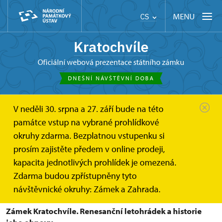
MENU
CS
Kratochvíle
oficiální webová prezentace státního zámku
DNEŠNÍ NÁVŠTĚVNÍ DOBA
V neděli 30. srpna a 27. září bude na této
Kratochvíle
O zámku
Knihy o Kratochvíli
památce vstup na vybrané prohlídkové
okruhy zdarma. Bezplatnou vstupenku si
Knihy o Kratochvíli
prosím zajistěte předem v online prodeji,
kapacita jednotlivých prohlídek je omezená.
Kde najdete historické souvislosti o renesanční
Zdarma budou zpřístupněny tyto
Kratochvíli.
návštěvnické okruhy: Zámek a Zahrada.
Zámek Kratochvíle. Renesanční letohrádek a historie