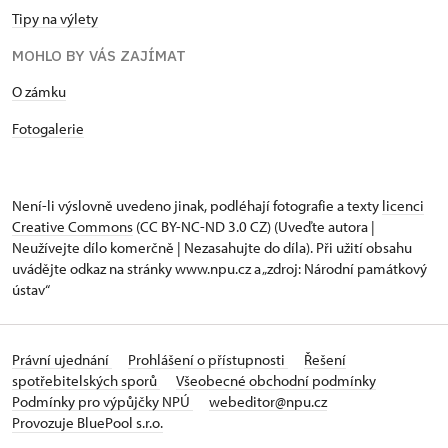
Tipy na výlety
MOHLO BY VÁS ZAJÍMAT
​​​​​​O zámku
Fotogalerie
Není-li výslovně uvedeno jinak, podléhají fotografie a texty
licenci
Creative Commons
(CC BY-NC-ND 3.0 CZ) (Uveďte autora |
Neužívejte dílo komerčně | Nezasahujte do díla). Při užití obsahu
uvádějte odkaz na stránky www.npu.cz a „zdroj: Národní památkový
ústav“
Právní ujednání
Prohlášení o přístupnosti
Řešení
spotřebitelských sporů
Všeobecné obchodní podmínky
Podmínky pro výpůjčky NPÚ
webeditor@npu.cz
Provozuje BluePool s.r.o.