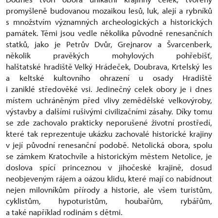
promyšleně budovanou mozaikou lesů, luk, alejí a rybníků
s množstvím významných archeologických a historických
památek. Těmi jsou vedle několika původně renesančních
statků, jako je Petrův Dvůr, Grejnarov a Švarcenberk,
několik pravěkých mohylových pohřebišť,
halštatské hradiště Velký Hrádeček, Doubrava, Krtelský les
a keltské kultovního ohrazení u osady Hradiště
i zaniklé středověké vsi. Jedinečný celek obory je i dnes
místem uchráněným před vlivy zemědělské velkovýroby,
výstavby a dalšími rušivými civilizačními zásahy. Díky tomu
se zde zachovalo prakticky neporušené životní prostředí,
které tak reprezentuje ukázku zachovalé historické krajiny
v její původní renesanční podobě. Netolická obora, spolu
se zámkem Kratochvíle a historickým městem Netolice, je
doslova spící princeznou v jihočeské krajině, dosud
neobjeveným rájem a oázou klidu, které mají co nabídnout
nejen milovníkům přírody a historie, ale všem turistům,
cyklistům, hypoturistům, houbařům, rybářům,
a také například rodinám s dětmi.