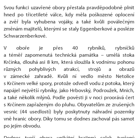
Svou funkci uzavřené obory přestala pravděpodobně plnit
hned po třicetileté válce, kdy měla poškozené oplocení
a zvěř byla vyhubena vojáky, a také kvůli poválečným
změnám majitelů, kterými se staly Eggenberkové a posléze
Schwarzenberkové.
V oboře je přes 40 rybníků, rybníčků
a téměř zapomenutá technická památka – umělá stoka
Krčínka, dlouhá asi 8 km, která sloužila k vodnímu pohonu
různých pohyblivých atrakcí, strojů a obrazů
v zámecké zahradě. Kvůli ní vedlo město Netolice
s Krčínem velké spory, protože odvedl vodu z potoka, který
napájel největší rybníky, jako Hrbovský, Podroužek, Mnich,
a také několik mlýnů. Podle pověsti ji v noci proorává čert
s Krčínem zapřaženým do pluhu. Obyvatelům ze zrušených
vesnic (44 usedlostí) byly poskytnuty náhradní pozemky
vně hranic obory. Díky tomu se dodnes zachoval pás samot
po jejím obvodu.
Dodnes tvoří obora unikátní krajinný celek, tvořený