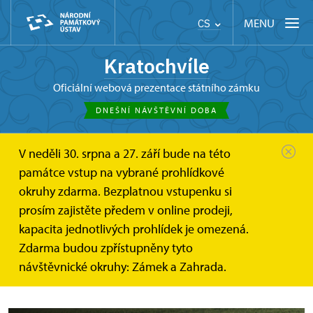
MENU
CS
Kratochvíle
oficiální webová prezentace státního zámku
DNEŠNÍ NÁVŠTĚVNÍ DOBA
V neděli 30. srpna a 27. září bude na této
Kratochvíle
O zámku
Obora
památce vstup na vybrané prohlídkové
okruhy zdarma. Bezplatnou vstupenku si
Netolická obora
prosím zajistěte předem v online prodeji,
kapacita jednotlivých prohlídek je omezená.
Můžeme jí nazývat spící rožmberskou princeznou
Zdarma budou zpřístupněny tyto
v jihočeské krajině chcete-li.
návštěvnické okruhy: Zámek a Zahrada.
Protože tou bez pochyby je.