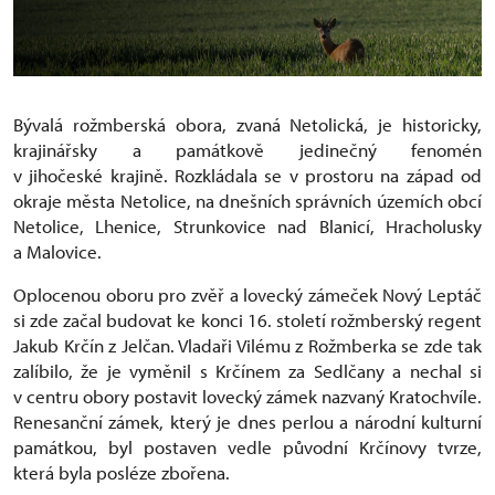
Bývalá rožmberská obora, zvaná Netolická, je historicky,
krajinářsky a památkově jedinečný fenomén
v jihočeské krajině. Rozkládala se v prostoru na západ od
okraje města Netolice, na dnešních správních územích obcí
Netolice, Lhenice, Strunkovice nad Blanicí, Hracholusky
a Malovice.
Oplocenou oboru pro zvěř a lovecký zámeček Nový Leptáč
si zde začal budovat ke konci 16. století rožmberský regent
Jakub Krčín z Jelčan. Vladaři Vilému z Rožmberka se zde tak
zalíbilo, že je vyměnil s Krčínem za Sedlčany a nechal si
v centru obory postavit lovecký zámek nazvaný Kratochvíle.
Renesanční zámek, který je dnes perlou a národní kulturní
památkou, byl postaven vedle původní Krčínovy tvrze,
která byla posléze zbořena.