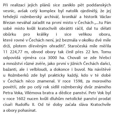
Při realizaci jejich plánů sice zaniklo pět poddanských
vesnic, avšak celý komplex byl natolik ojedinělý, že jej
tehdejší rožmberský archivář, kronikář a historik Václav
Březan neváhal zařadit na první místo v Čechách „...tu Pán
sobě místo kvůli kratochvíli obrátiti ráčil, dal tu dělati
obůrku pro králíky i sice velikou oboru,
které rovné v Čechách není, jež bezmála v okolku dvě míle
drží, plotem dřevěným ohraditi“. Staročeská míle měřila
11 224,77 m, obvod obory tak činil přes 22 km. Tomu
odpovídá výměra cca 3000 ha. Chovali se zde hřebci
a množství různé zvěře, jako první v jižních Čechách daňci,
bažanti, ale i velbloudi, a dokonce i buvol. Na návštěvě
u Rožmberků zde byl prakticky každý, kdo v té době
v Čechách něco znamenal. V roce 1598, za morového
povětří, zde po celý rok sídlil rožmberský dvůr známého
Petra Voka, Vilémova bratra a dědice panství. Petr Vok byl
v roce 1602 nucen kvůli dluhům netolické panství prodat
císaři Rudolfu II. Od té doby začala sláva Kratochvíle
a obory pohasínat.