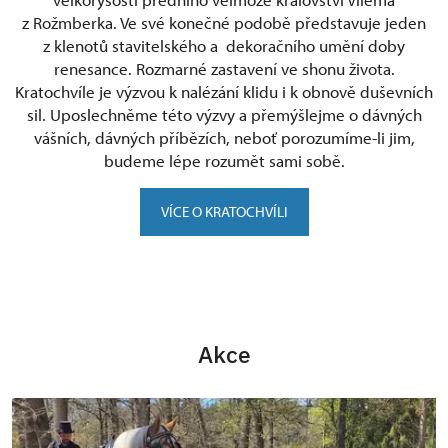
z Rožmberka. Ve své konečné podobě představuje jeden
z klenotů stavitelského a dekoračního umění doby
renesance. Rozmarné zastavení ve shonu života.
Kratochvíle je výzvou k nalézání klidu i k obnově duševních
sil. Uposlechněme této výzvy a přemýšlejme o dávných
vášních, dávných příbězích, neboť porozumíme-li jim,
budeme lépe rozumět sami sobě.
VÍCE O KRATOCHVÍLI
Akce