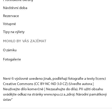
Návštěvní doba
Rezervace
Vstupné
Tipy na výlety
MOHLO BY VÁS ZAJÍMAT
​​​​​​O zámku
Fotogalerie
Není-li výslovně uvedeno jinak, podléhají fotografie a texty
licenci
Creative Commons
(CC BY-NC-ND 3.0 CZ) (Uveďte autora |
Neužívejte dílo komerčně | Nezasahujte do díla). Při užití obsahu
uvádějte odkaz na stránky www.npu.cz a „zdroj: Národní památkový
ústav“