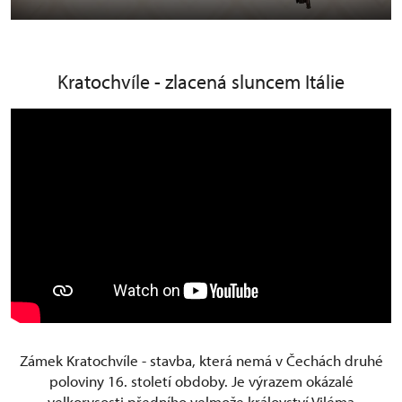
Kratochvíle - zlacená sluncem Itálie
Zámek Kratochvíle - stavba, která nemá v Čechách druhé
poloviny 16. století obdoby. Je výrazem okázalé
velkorysosti předního velmože království Viléma