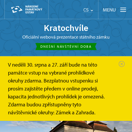
MENU
CS
Kratochvíle
oficiální webová prezentace státního zámku
DNEŠNÍ NÁVŠTĚVNÍ DOBA
V neděli 30. srpna a 27. září bude na této
památce vstup na vybrané prohlídkové
okruhy zdarma. Bezplatnou vstupenku si
prosím zajistěte předem v online prodeji,
kapacita jednotlivých prohlídek je omezená.
Zdarma budou zpřístupněny tyto
návštěvnické okruhy: Zámek a Zahrada.