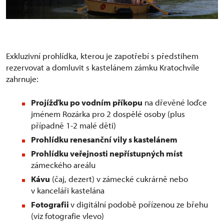
Exkluzivní prohlídka, kterou je zapotřebí s předstihem
rezervovat a domluvit s kastelánem zámku Kratochvíle
zahrnuje:
Projížďku po vodním příkopu
na dřevěné loďce
jménem Rozárka pro 2 dospělé osoby (plus
případně 1-2 malé děti)
Prohlídku renesanční vily s kastelánem
Prohlídku veřejnosti nepřístupných míst
zámeckého areálu
Kávu
(čaj, dezert) v zámecké cukrárně nebo
v kanceláři kastelána
Fotografii
v digitální podobě pořízenou ze břehu
(viz fotografie vlevo)