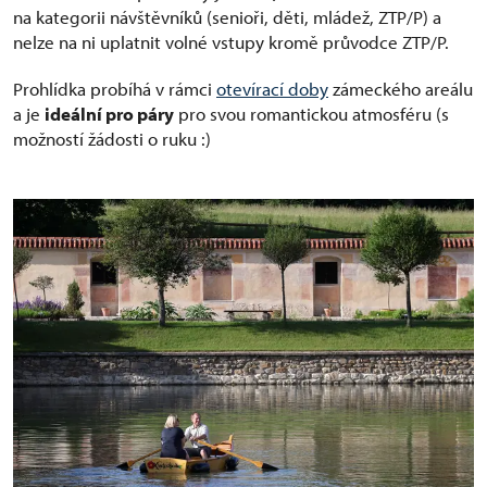
na kategorii návštěvníků (senioři, děti, mládež, ZTP/P) a
nelze na ni uplatnit volné vstupy kromě průvodce ZTP/P.
Prohlídka probíhá v rámci
otevírací doby
zámeckého areálu
a je
ideální pro páry
pro svou romantickou atmosféru (s
možností žádosti o ruku :)