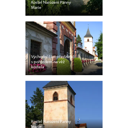
Kostel Narození Panny
Marie
Východní část předzámčí
s pohledem na věž
kostela
Kostel Narození Panny
Marie