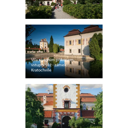
Vila s vodním příkopem,
vstupní věž - zámek
Kratochvíle