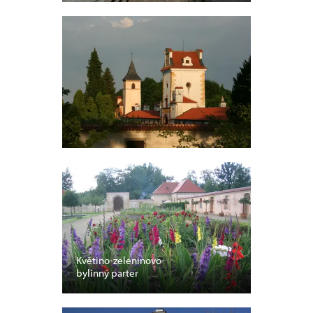
Květino-zeleninovo-
bylinný parter