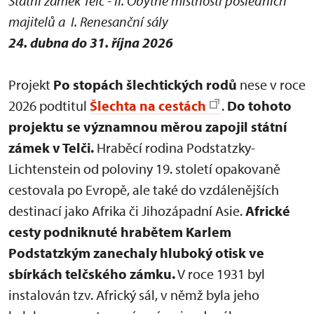
Státní zámek Telč - II. Obytné místnosti posledních
majitelů a I. Renesanční sály
24. dubna do 31. října 2026
Projekt
Po stopách šlechtických rodů
nese v roce
2026 podtitul
Šlechta na cestách
.
Do tohoto
projektu se významnou měrou zapojil státní
zámek v Telči.
Hraběcí rodina Podstatzky-
Lichtenstein od poloviny 19. století opakovaně
cestovala po Evropě, ale také do vzdálenějších
destinací jako Afrika či Jihozápadní Asie.
Africké
cesty podniknuté hrabětem Karlem
Podstatzkým zanechaly hluboký otisk ve
sbírkách telčského zámku.
V roce 1931 byl
instalován tzv. Africký sál, v němž byla jeho