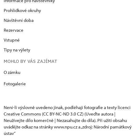
Informace pro návštěvníky
Prohlídkové okruhy
Návštěvní doba
Rezervace
Vstupné
Tipy na výlety
MOHLO BY VÁS ZAJÍMAT
​​​​​​O zámku
Fotogalerie
Není-li výslovně uvedeno jinak, podléhají fotografie a texty
licenci
Creative Commons
(CC BY-NC-ND 3.0 CZ) (Uveďte autora |
Neužívejte dílo komerčně | Nezasahujte do díla). Při užití obsahu
uvádějte odkaz na stránky www.npu.cz a „zdroj: Národní památkový
ústav“