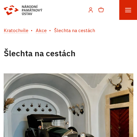
Kratochvíle
Akce
Šlechta na cestách
Šlechta na cestách