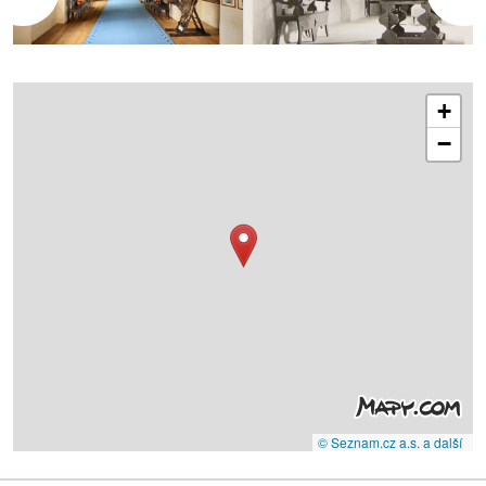
+
−
© Seznam.cz a.s. a další