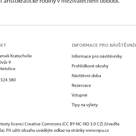
ot aristokratické rodiny v meziválečném období.
AKT
INFORMACE PRO NÁVŠTĚVNÍ
zámek Kratochvíle
Informace pro návštěvníky
Dvůr 9
Prohlídkové okruhy
Netolice
Návštěvní doba
8 324 380
Rezervace
Vstupné
Tipy na výlety
 texty
licenci Creative Commons
(CC BY-NC-ND 3.0 CZ) (Uveďte
la). Při užití obsahu uvádějte odkaz na stránky www.npu.cz