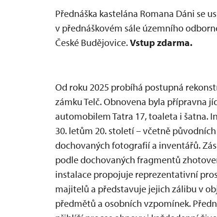
Přednáška kastelána Romana Dáni se u
v přednáškovém sále územního odborné
České Budějovice.
Vstup zdarma.
Od roku 2025 probíhá postupná rekonstr
zámku Telč. Obnovena byla přípravna jíd
automobilem Tatra 17, toaleta i šatna. 
30. letům 20. století – včetně původníc
dochovaných fotografií a inventářů. Zá
podle dochovaných fragmentů zhotoveny
instalace propojuje reprezentativní pro
majitelů a představuje jejich zálibu v 
předmětů a osobních vzpomínek. Předn