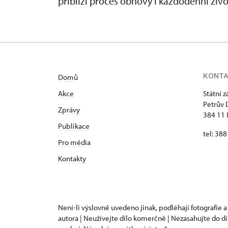
přiblíží proces obnovy i každodenní živ
KONT
Domů
Akce
Státní 
Petrův 
Zprávy
384 11 
Publikace
tel: 38
Pro média
Kontakty
Není-li výslovně uvedeno jinak, podléhají fotografie a
autora | Neužívejte dílo komerčně | Nezasahujte do dí