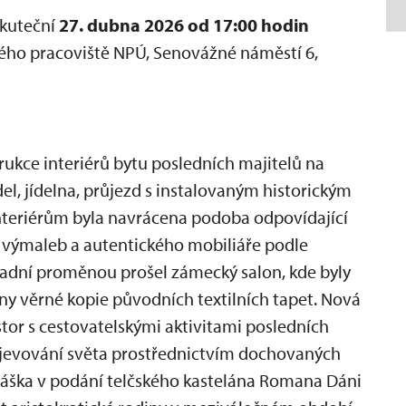
skuteční
27. dubna 2026 od 17:00 hodin
ho pracoviště NPÚ, Senovážné náměstí 6,
ukce interiérů bytu posledních majitelů na
el, jídelna, průjezd s instalovaným historickým
Interiérům byla navrácena podoba odpovídající
h výmaleb a autentického mobiliáře podle
sadní proměnou prošel zámecký salon, kde byly
 věrné kopie původních textilních tapet. Nová
stor s cestovatelskými aktivitami posledních
objevování světa prostřednictvím dochovaných
áška v podání telčského kastelána Romana Dáni