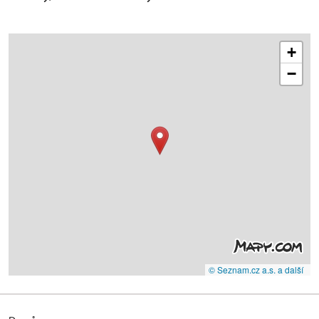
+
−
© Seznam.cz a.s. a další