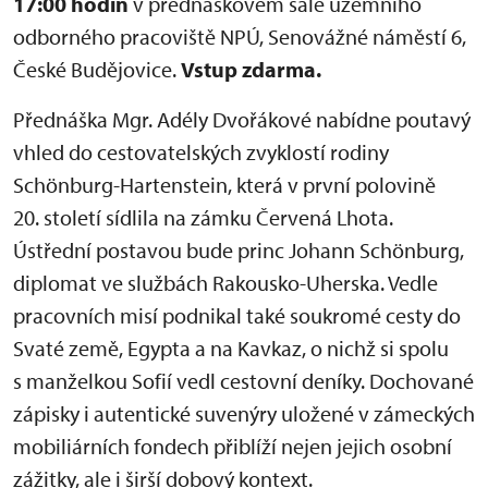
17:00 hodin
v přednáškovém sále územního
odborného pracoviště NPÚ, Senovážné náměstí 6,
České Budějovice.
Vstup zdarma.
Přednáška Mgr. Adély Dvořákové nabídne poutavý
vhled do cestovatelských zvyklostí rodiny
Schönburg-Hartenstein, která v první polovině
20. století sídlila na zámku Červená Lhota.
Ústřední postavou bude princ Johann Schönburg,
diplomat ve službách Rakousko-Uherska. Vedle
pracovních misí podnikal také soukromé cesty do
Svaté země, Egypta a na Kavkaz, o nichž si spolu
s manželkou Sofií vedl cestovní deníky. Dochované
zápisky i autentické suvenýry uložené v zámeckých
mobiliárních fondech přiblíží nejen jejich osobní
zážitky, ale i širší dobový kontext.