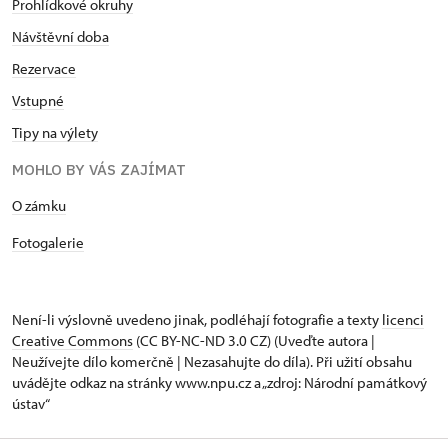
Prohlídkové okruhy
Návštěvní doba
Rezervace
Vstupné
Tipy na výlety
MOHLO BY VÁS ZAJÍMAT
​​​​​​O zámku
Fotogalerie
Není-li výslovně uvedeno jinak, podléhají fotografie a texty
licenci
Creative Commons
(CC BY-NC-ND 3.0 CZ) (Uveďte autora |
Neužívejte dílo komerčně | Nezasahujte do díla). Při užití obsahu
uvádějte odkaz na stránky www.npu.cz a „zdroj: Národní památkový
ústav“