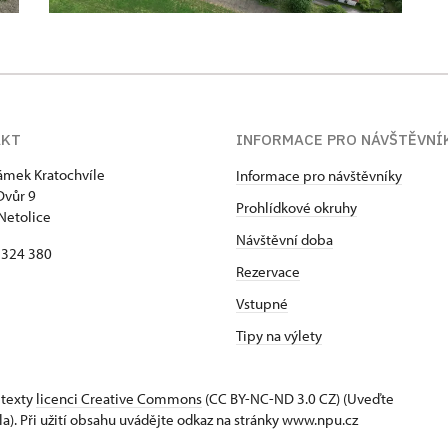
AKT
INFORMACE PRO NÁVŠTĚVNÍ
zámek Kratochvíle
Informace pro návštěvníky
Dvůr 9
Prohlídkové okruhy
Netolice
Návštěvní doba
8 324 380
Rezervace
Vstupné
Tipy na výlety
 texty
licenci Creative Commons
(CC BY-NC-ND 3.0 CZ) (Uveďte
la). Při užití obsahu uvádějte odkaz na stránky www.npu.cz