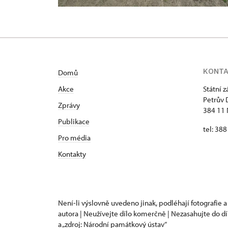
KONT
Domů
Akce
Státní 
Petrův 
Zprávy
384 11 
Publikace
tel: 38
Pro média
Kontakty
Není-li výslovně uvedeno jinak, podléhají fotografie a
autora | Neužívejte dílo komerčně | Nezasahujte do dí
a „zdroj: Národní památkový ústav“