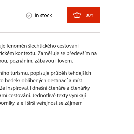
in stock
BUY
je fenomén šlechtického cestování
torickém kontextu. Zaměřuje se především na
čbou, poznáním, zábavou i lovem.
ího turismu, popisuje průběh tehdejších
ko bedekr oblíbených destinací a míst
e inspirovat i dnešní čtenáře a čtenářky
i cestování. Jednotlivé texty vynikají
rníky, ale i širší veřejnost se zájmem