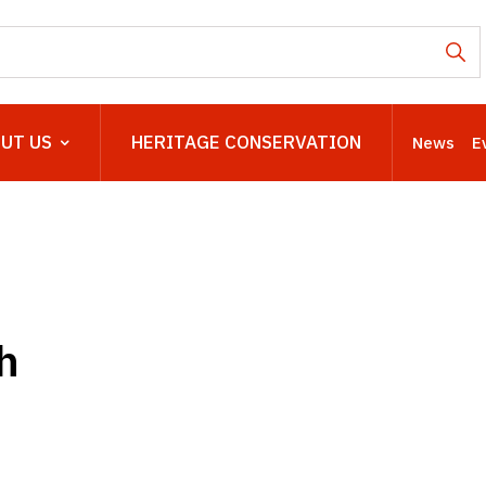
UT US
HERITAGE CONSERVATION
News
E
h