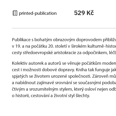
529 Kč
printed-publication
Publikace s bohatým obrazovým doprovodem přibližu
v 19. a na počátku 20. století v širokém kulturně-his
cesty středoevropské aristokracie za odpočinkem, lé
Kolektiv autorek a autorů se věnuje počátkům modern
cest i možnosti dobové dopravy. Kniha tak funguje ja
spjatých se životem urozené společnosti. Zároveň můž
a nabídnout zajímavé srovnání se současnými podobam
čtivým a srozumitelným stylem, který osloví nejen odbo
o historii, cestování a životní styl šlechty.