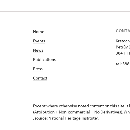
CONT
Home
Events
Kratoch
Petrův 
News
384 11 
Publications
tel: 38
Press
Contact
Except where otherwise noted content on this site i
(Attribution + Non-commercial + No Derivatives). Wh
„source: National Heritage Institute“.