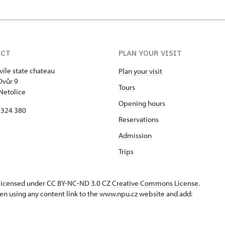
ACT
PLAN YOUR VISIT
víle state chateau
Plan your visit
Dvůr 9
Tours
Netolice
Opening hours
8 324 380
Reservations
Admission
Trips
s licensed under CC BY-NC-ND 3.0 CZ
Creative Commons License
.
en using any content link to the www.npu.cz website and add: