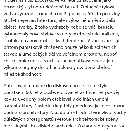
bruselský styl nebo zkráceně brusel. Zmíněná stylová
vrstva výrazně proměnila od 2. poloviny 50. do poloviny
60. let nejen architekturu, ale i výtvarné umění a další
oblasti tvorby. Z toho vycházely nebo se vůči bruselu
vyhraňovaly nové stylové variety včetně strukturalismu,
brutalismu a minimalistických tendencí. V současnosti je
přitom památkově chráněno pouze několik solitérních
staveb a uměleckých děl ve veřejném prostoru, neboť
česká společnost a s ní i státní památková péče a její
výkonné orgány dosud nedokázaly uvedené období
náležitě zhodnotit.
Autor uvádí čtenáře do diskusí o bruselském stylu
počátkem 60. let a posléze o dvacet až třicet let později,
kdy se uvedený pojem etabloval v dějinách umění
a architektury. Následují kapitoly pojednávající o přijímání
podnětů architektury Západu prostřednictvím vlivu tvorby
důležitých protagonistů světové architektonické scény,
mezi jinými i brazilského architekta Oscara Niemeyera. Na