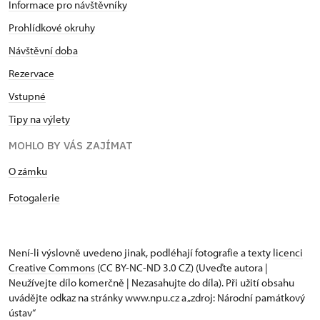
Informace pro návštěvníky
Prohlídkové okruhy
Návštěvní doba
Rezervace
Vstupné
Tipy na výlety
MOHLO BY VÁS ZAJÍMAT
​​​​​​O zámku
Fotogalerie
Není-li výslovně uvedeno jinak, podléhají fotografie a texty
licenci
Creative Commons
(CC BY-NC-ND 3.0 CZ) (Uveďte autora |
Neužívejte dílo komerčně | Nezasahujte do díla). Při užití obsahu
uvádějte odkaz na stránky www.npu.cz a „zdroj: Národní památkový
ústav“