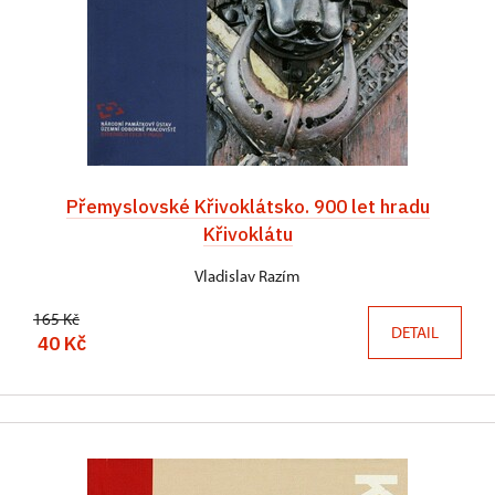
Přemyslovské Křivoklátsko. 900 let hradu
Křivoklátu
Vladislav Razím
165 Kč
DETAIL
40 Kč