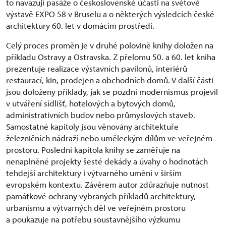
to navazují pasáže o československé účasti na světové
výstavě EXPO 58 v Bruselu a o některých výsledcích české
architektury 60. let v domácím prostředí.
Celý proces proměn je v druhé polovině knihy doložen na
příkladu Ostravy a Ostravska. Z přelomu 50. a 60. let kniha
prezentuje realizace výstavních pavilonů, interiérů
restaurací, kin, prodejen a obchodních domů. V další části
jsou doloženy příklady, jak se pozdní modernismus projevil
v utváření sídlišť, hotelových a bytových domů,
administrativních budov nebo průmyslových staveb.
Samostatné kapitoly jsou věnovány architektuře
železničních nádraží nebo uměleckým dílům ve veřejném
prostoru. Poslední kapitola knihy se zaměřuje na
nenaplněné projekty šesté dekády a úvahy o hodnotách
tehdejší architektury i výtvarného umění v širším
evropském kontextu. Závěrem autor zdůrazňuje nutnost
památkové ochrany vybraných příkladů architektury,
urbanismu a výtvarných děl ve veřejném prostoru
a poukazuje na potřebu soustavnějšího výzkumu