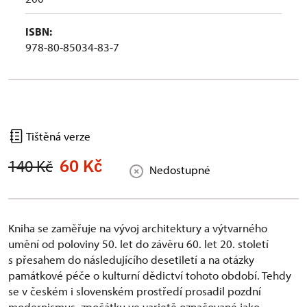
ISBN:
978-80-85034-83-7
Tištěná verze
60 Kč
140 Kč
Nedostupné
Kniha se zaměřuje na vývoj architektury a výtvarného
umění od poloviny 50. let do závěru 60. let 20. století
s přesahem do následujícího desetiletí a na otázky
památkové péče o kulturní dědictví tohoto období. Tehdy
se v českém i slovenském prostředí prosadil pozdní
modernismus, zpočátku ve varietě označované jako