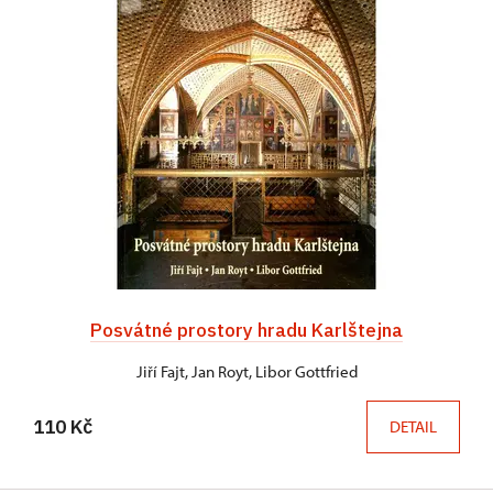
Posvátné prostory hradu Karlštejna
Jiří Fajt, Jan Royt, Libor Gottfried
110 Kč
DETAIL