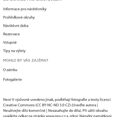
Informace pro návštěvníky
Prohlídkové okruhy
Návštěvní doba
Rezervace
Vstupné
Tipy na výlety
MOHLO BY VÁS ZAJÍMAT
​​​​​​O zámku
Fotogalerie
Není-li výslovně uvedeno jinak, podléhají fotografie a texty
licenci
Creative Commons
(CC BY-NC-ND 3.0 CZ) (Uveďte autora |
Neužívejte dílo komerčně | Nezasahujte do díla). Při užití obsahu
uvádějte odkaz na stránky www.npu.cz a „zdroj: Národní památkový