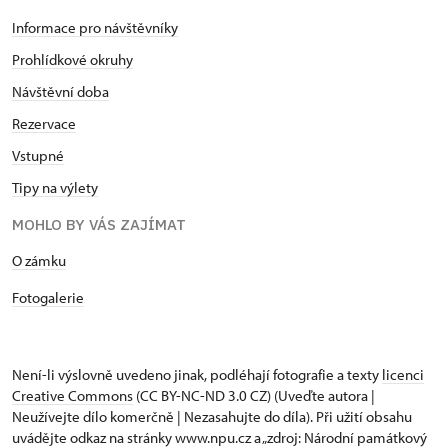
Informace pro návštěvníky
Prohlídkové okruhy
Návštěvní doba
Rezervace
Vstupné
Tipy na výlety
MOHLO BY VÁS ZAJÍMAT
​​​​​​O zámku
Fotogalerie
Není-li výslovně uvedeno jinak, podléhají fotografie a texty
licenci
Creative Commons
(CC BY-NC-ND 3.0 CZ) (Uveďte autora |
Neužívejte dílo komerčně | Nezasahujte do díla). Při užití obsahu
uvádějte odkaz na stránky www.npu.cz a „zdroj: Národní památkový