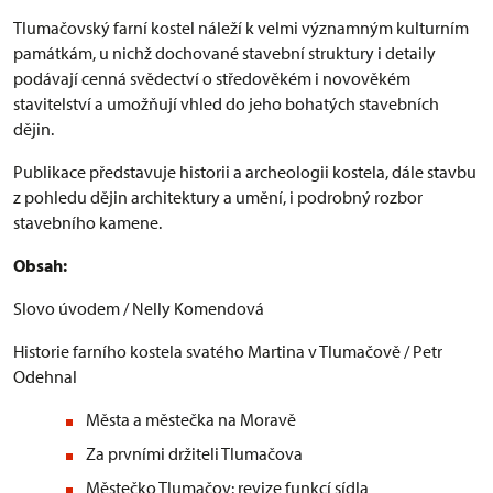
Tlumačovský farní kostel náleží k velmi významným kulturním
památkám, u nichž dochované stavební struktury i detaily
podávají cenná svědectví o středověkém i novověkém
stavitelství a umožňují vhled do jeho bohatých stavebních
dějin.
Publikace představuje historii a archeologii kostela, dále stavbu
z pohledu dějin architektury a umění, i podrobný rozbor
stavebního kamene.
Obsah:
Slovo úvodem / Nelly Komendová
Historie farního kostela svatého Martina v Tlumačově / Petr
Odehnal
Města a městečka na Moravě
Za prvními držiteli Tlumačova
Městečko Tlumačov: revize funkcí sídla