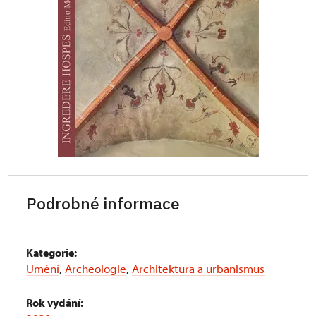
Podrobné informace
Kategorie:
Umění
,
Archeologie
,
Architektura a urbanismus
Rok vydání: