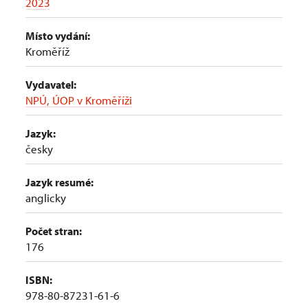
2023
Místo vydání:
Kroměříž
Vydavatel:
NPÚ, ÚOP v Kroměříži
Jazyk:
česky
Jazyk resumé:
anglicky
Počet stran:
176
ISBN:
978-80-87231-61-6