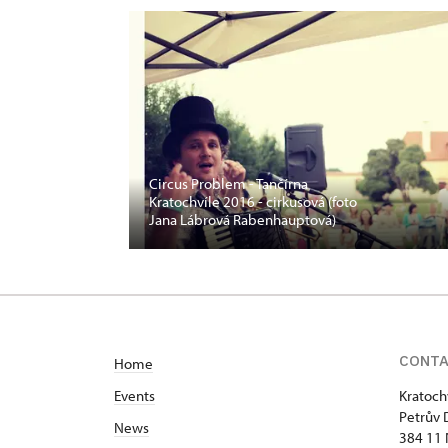
Circus Problem - Tančírna
Kratochvíle 2016 - cirkusová (foto
Jana Lábrová Rabenhauptová)
CONT
Home
Events
Kratoch
Petrův 
News
384 11 