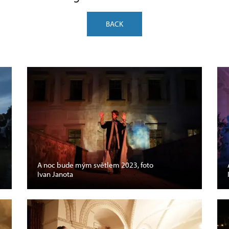
BACK
A noc bude mým světlem 2023, foto
Ivan Janota