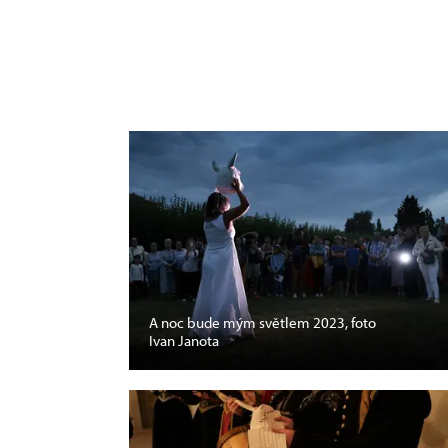
A noc bude mým světlem 2023, foto
Ivan Janota