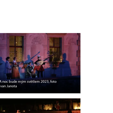
A noc bude mým světlem 2023, foto
Ivan Janota