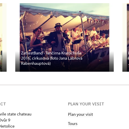
ZatrestBand - Tančírna Kratochvíle
2016, cirkusová (foto Jana Lábrová
Rabenhauptová)
ACT
PLAN YOUR VISIT
víle state chateau
Plan your visit
Dvůr 9
Tours
Netolice