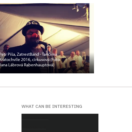
Petr Píša, ZatrestBand - Tančírna
Kratochvíle 2016, cirkusová (Foto
Jana Lábrová Rabenhauptová)
WHAT CAN BE INTERESTING
About chateau
Photo gallery